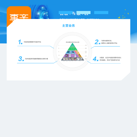
首
事
成
新
关
页
亲
功
闻
于
方
案
动
我
案
例
态
们